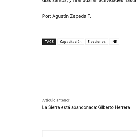
días santos, y reanudarán actividades hasta e
Por: Agustín Zepeda F.
TAGS
Capacitación
Elecciones
INE
Cuota
Artículo anterior
La Sierra está abandonada: Gilberto Herrera