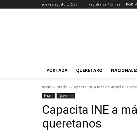
jueves, agosto 6, 2026
Registrarse / Unirse
PORT
PORTADA
QUERETARO
NACIONALE
Inicio
Estado
Capacita INE a más de 48 mil quereta
Estado
Querétaro
Capacita INE a má
queretanos