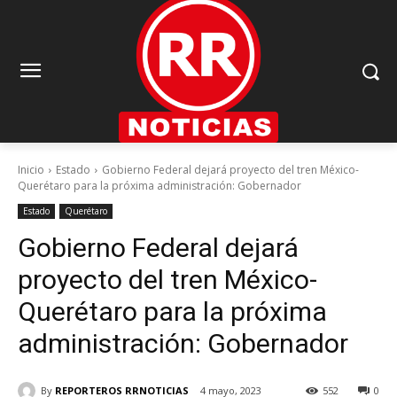
Inicio
Estado
Gobierno Federal dejará proyecto del tren México-
Querétaro para la próxima administración: Gobernador
Estado
Querétaro
Gobierno Federal dejará
proyecto del tren México-
Querétaro para la próxima
administración: Gobernador
By
REPORTEROS RRNOTICIAS
4 mayo, 2023
552
0