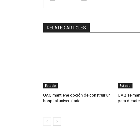
RELATED ARTICLES
Estado
Estado
UAQ mantiene opción de construir un
UAQ se man
hospital universitario
para debate