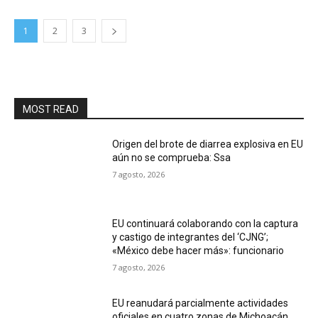
1
2
3
MOST READ
Origen del brote de diarrea explosiva en EU
aún no se comprueba: Ssa
7 agosto, 2026
EU continuará colaborando con la captura
y castigo de integrantes del ‘CJNG’;
«México debe hacer más»: funcionario
7 agosto, 2026
EU reanudará parcialmente actividades
oficiales en cuatro zonas de Michoacán