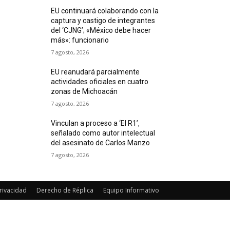
EU continuará colaborando con la
captura y castigo de integrantes
del ‘CJNG’; «México debe hacer
más»: funcionario
7 agosto, 2026
EU reanudará parcialmente
actividades oficiales en cuatro
zonas de Michoacán
7 agosto, 2026
Vinculan a proceso a ‘El R1’,
señalado como autor intelectual
del asesinato de Carlos Manzo
7 agosto, 2026
rivacidad
Derecho de Réplica
Equipo Informativo