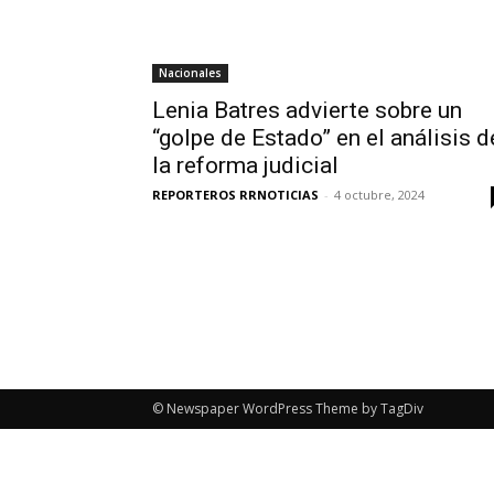
Nacionales
Lenia Batres advierte sobre un
“golpe de Estado” en el análisis d
la reforma judicial
REPORTEROS RRNOTICIAS
-
4 octubre, 2024
© Newspaper WordPress Theme by TagDiv