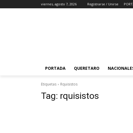
viernes, agosto 7, 2026
Registrarse / Unirse
PORT
PORTADA
QUERETARO
NACIONALE
Etiquetas
Rquisistos
Tag:
rquisistos