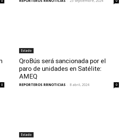
REPORTEROS RRNOTICIAS
-
23 septiembre, 2024
0
0
Estado
n
QroBús será sancionada por el
paro de unidades en Satélite:
AMEQ
REPORTEROS RRNOTICIAS
-
8 abril, 2024
0
0
Estado