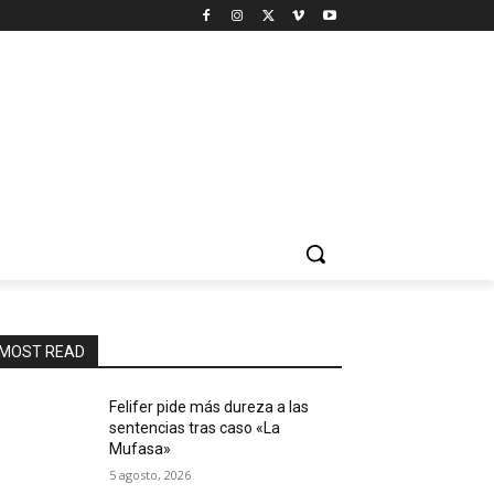
MOST READ
Felifer pide más dureza a las
sentencias tras caso «La
Mufasa»
5 agosto, 2026