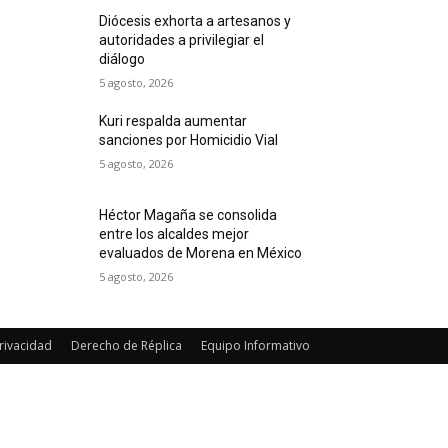
Diócesis exhorta a artesanos y
autoridades a privilegiar el
diálogo
5 agosto, 2026
Kuri respalda aumentar
sanciones por Homicidio Vial
5 agosto, 2026
Héctor Magaña se consolida
entre los alcaldes mejor
evaluados de Morena en México
5 agosto, 2026
rivacidad
Derecho de Réplica
Equipo Informativo