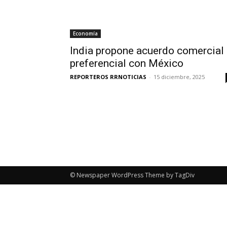
Economía
India propone acuerdo comercial
preferencial con México
REPORTEROS RRNOTICIAS
-
15 diciembre, 2025
© Newspaper WordPress Theme by TagDiv