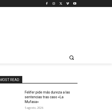
MOST READ
Felifer pide más dureza a las
sentencias tras caso «La
Mufasa»
5 agosto, 2026