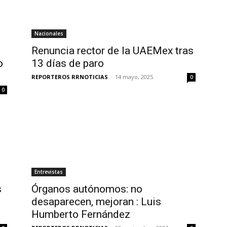
Nacionales
Renuncia rector de la UAEMex tras
o
13 días de paro
REPORTEROS RRNOTICIAS
-
14 mayo, 2025
0
0
Entrevistas
s
Órganos autónomos: no
desaparecen, mejoran : Luis
Humberto Fernández