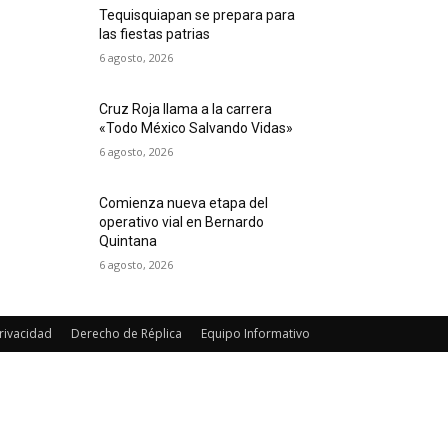
Tequisquiapan se prepara para
las fiestas patrias
6 agosto, 2026
Cruz Roja llama a la carrera
«Todo México Salvando Vidas»
6 agosto, 2026
Comienza nueva etapa del
operativo vial en Bernardo
Quintana
6 agosto, 2026
rivacidad
Derecho de Réplica
Equipo Informativo