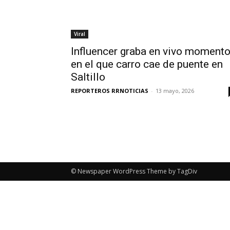
Viral
Influencer graba en vivo moment
en el que carro cae de puente en
Saltillo
REPORTEROS RRNOTICIAS
-
13 mayo, 2026
© Newspaper WordPress Theme by TagDiv