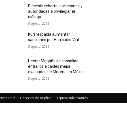
Diócesis exhorta a artesanos y
autoridades a privilegiar el
diálogo
5 agosto, 2026
Kuri respalda aumentar
sanciones por Homicidio Vial
5 agosto, 2026
Héctor Magaña se consolida
entre los alcaldes mejor
evaluados de Morena en México
5 agosto, 2026
rivacidad
Derecho de Réplica
Equipo Informativo