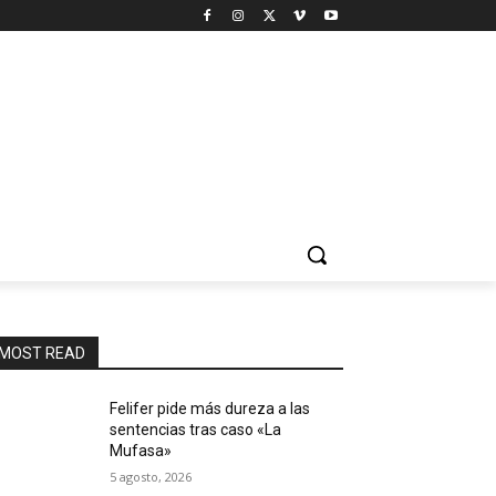
MOST READ
Felifer pide más dureza a las
sentencias tras caso «La
Mufasa»
5 agosto, 2026