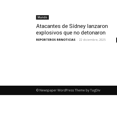
Mundo
Atacantes de Sídney lanzaron
explosivos que no detonaron
REPORTEROS RRNOTICIAS
-
22 diciembre, 2025
© Newspaper WordPress Theme by TagDiv