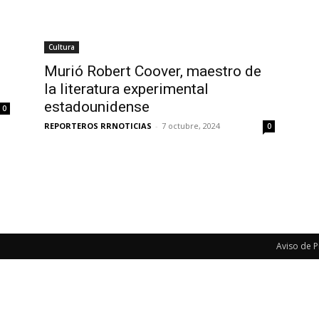
Cultura
Murió Robert Coover, maestro de
la literatura experimental
estadounidense
0
REPORTEROS RRNOTICIAS
-
7 octubre, 2024
0
Aviso de P