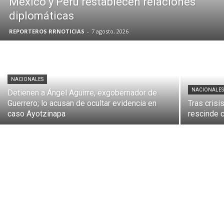
México y Perú restablecen relaciones
diplomáticas
REPORTEROS RRNOTICIAS
-
7 agosto, 2026
NACIONALES
NACIONALE
Detienen a Ángel Aguirre, exgobernador de
Guerrero; lo acusan de ocultar evidencia en
Tras cris
caso Ayotzinapa
rescinde c