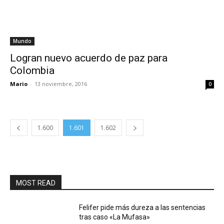
Mundo
Logran nuevo acuerdo de paz para
Colombia
Mario
-
13 noviembre, 2016
0
1.600
1.601
1.602
MOST READ
Felifer pide más dureza a las sentencias
tras caso «La Mufasa»