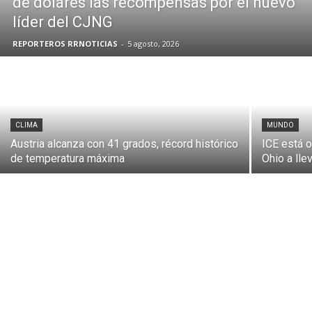
de dólares las recompensas por el nuevo
líder del CJNG
REPORTEROS RRNOTICIAS
-
5 agosto, 2026
CLIMA
MUNDO
Austria alcanza con 41 grados, récord histórico
ICE está o
de temperatura máxima
Ohio a lle