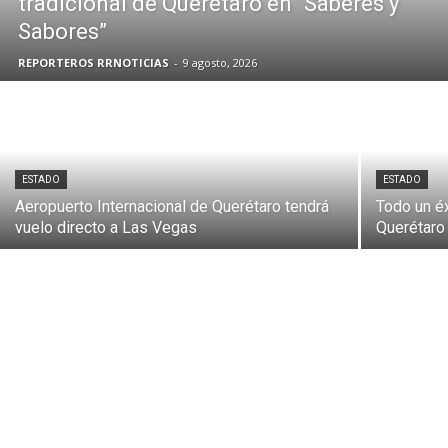
tradicional de Querétaro en “Saberes y
Sabores”
REPORTEROS RRNOTICIAS
-
9 agosto, 2026
ESTADO
ESTADO
Aeropuerto Internacional de Querétaro tendrá
Todo un éx
vuelo directo a Las Vegas
Querétaro