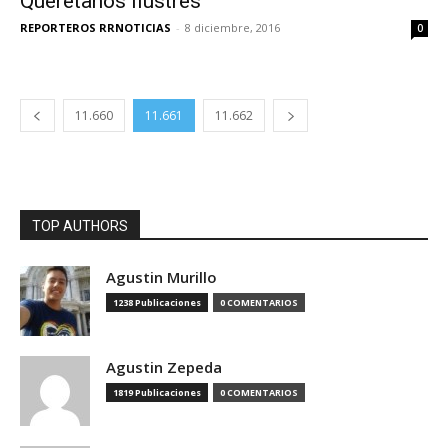
Queretanos Ilustres
REPORTEROS RRNOTICIAS
-
8 diciembre, 2016
0
11.660
11.661
11.662
TOP AUTHORS
Agustin Murillo
1238 Publicaciones
0 COMENTARIOS
Agustin Zepeda
1819 Publicaciones
0 COMENTARIOS