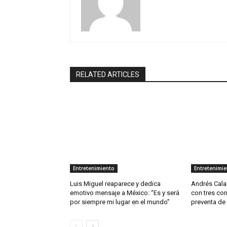
RELATED ARTICLES
Entretenimiento
Entretenimi
Luis Miguel reaparece y dedica
Andrés Cala
emotivo mensaje a México: “Es y será
con tres con
por siempre mi lugar en el mundo”
preventa de