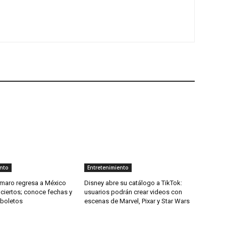
ento
Entretenimiento
maro regresa a México
Disney abre su catálogo a TikTok:
ciertos; conoce fechas y
usuarios podrán crear videos con
 boletos
escenas de Marvel, Pixar y Star Wars