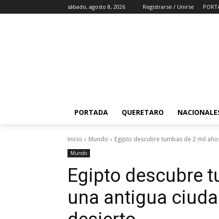
sábado, agosto 8, 2026
Registrarse / Unirse
PORT
PORTADA
QUERETARO
NACIONALE
Inicio
Mundo
Egipto descubre tumbas de 2 mil años 
Mundo
Egipto descubre t
una antigua ciuda