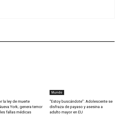
Mundo
or la ley de muerte
“Estoy buscándote”: Adolescente se
Nueva York; genera temor
disfraza de payaso y asesina a
les fallas médicas
adulto mayor en EU