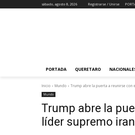
sábado, agosto 8, 2026
Registrarse / Unirse
PORT
PORTADA
QUERETARO
NACIONALE
Inicio
Mundo
Trump abre la puerta a reunirse con e
Mundo
Trump abre la puer
líder supremo ira