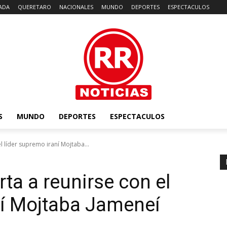
ADA
QUERETARO
NACIONALES
MUNDO
DEPORTES
ESPECTACULOS
S
MUNDO
DEPORTES
ESPECTACULOS
l líder supremo iraní Mojtaba...
ta a reunirse con el
ní Mojtaba Jameneí