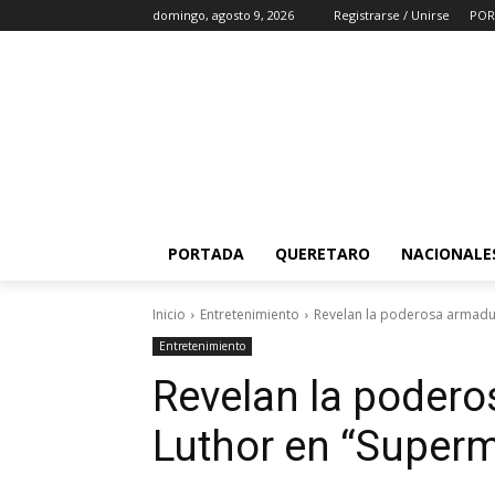
domingo, agosto 9, 2026
Registrarse / Unirse
POR
PORTADA
QUERETARO
NACIONALE
Inicio
Entretenimiento
Revelan la poderosa armadu
Entretenimiento
Revelan la podero
Luthor en “Super