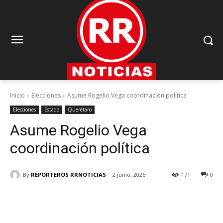
Inicio
Elecciones
Asume Rogelio Vega coordinación política
Elecciones
Estado
Querétaro
Asume Rogelio Vega
coordinación política
By
REPORTEROS RRNOTICIAS
2 junio, 2026
171
0