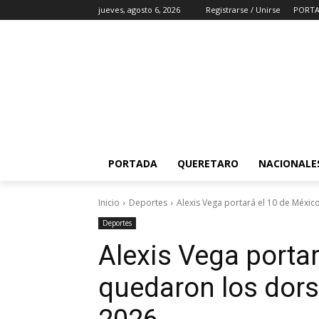
jueves, agosto 6, 2026
Registrarse / Unirse
PORT
PORTADA
QUERETARO
NACIONALE
Inicio
Deportes
Alexis Vega portará el 10 de México
Deportes
Alexis Vega portar
quedaron los dors