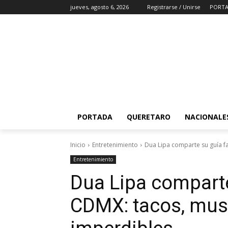
jueves, agosto 6, 2026
Registrarse / Unirse
PORT
PORTADA
QUERETARO
NACIONALE
Inicio
Entretenimiento
Dua Lipa comparte su guía fa
Entretenimiento
Dua Lipa comparte
CDMX: tacos, mus