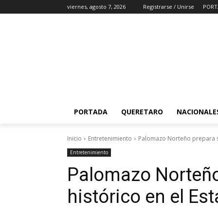
viernes, agosto 7, 2026
Registrarse / Unirse
PORT
PORTADA
QUERETARO
NACIONALE
Inicio
Entretenimiento
Palomazo Norteño prepara s
Entretenimiento
Palomazo Norteño
histórico en el E