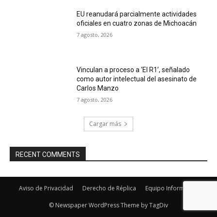
EU reanudará parcialmente actividades
oficiales en cuatro zonas de Michoacán
7 agosto, 2026
Vinculan a proceso a ‘El R1’, señalado
como autor intelectual del asesinato de
Carlos Manzo
7 agosto, 2026
Cargar más
RECENT COMMENTS
Aviso de Privacidad
Derecho de Réplica
Equipo Informativo
© Newspaper WordPress Theme by TagDiv