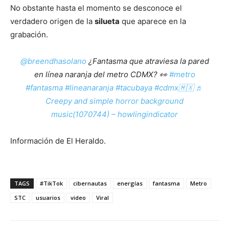
No obstante hasta el momento se desconoce el
verdadero origen de la
silueta
que aparece en la
grabación.
@breendhasolano
¿Fantasma que atraviesa la pared
en línea naranja del metro CDMX? 👀
#metro
#fantasma
#lineanaranja
#tacubaya
#cdmx🇲🇽
♬
Creepy and simple horror background
music(1070744) – howlingindicator
Información de El Heraldo.
TAGS
#TikTok
cibernautas
energías
fantasma
Metro
STC
usuarios
video
Viral