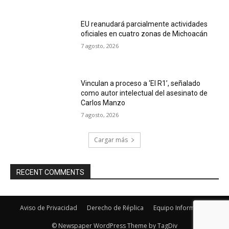
EU reanudará parcialmente actividades
oficiales en cuatro zonas de Michoacán
7 agosto, 2026
Vinculan a proceso a ‘El R1’, señalado
como autor intelectual del asesinato de
Carlos Manzo
7 agosto, 2026
Cargar más
RECENT COMMENTS
Aviso de Privacidad
Derecho de Réplica
Equipo Informativo
© Newspaper WordPress Theme by TagDiv