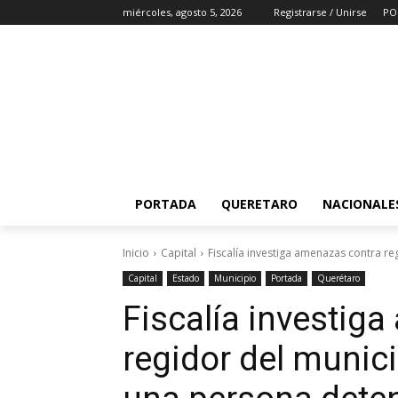
miércoles, agosto 5, 2026
Registrarse / Unirse
PO
PORTADA
QUERETARO
NACIONALE
Inicio
Capital
Fiscalía investiga amenazas contra re
Capital
Estado
Municipio
Portada
Querétaro
Fiscalía investig
regidor del munici