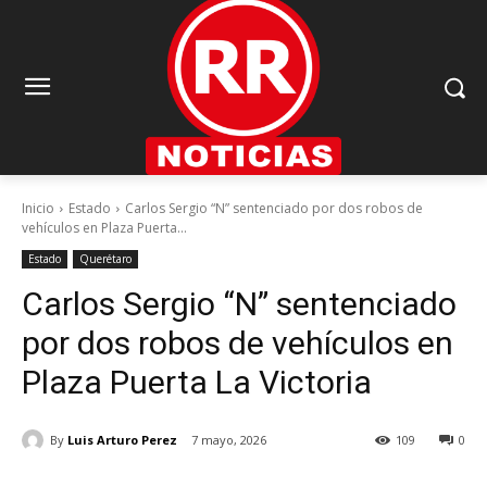
Inicio
Estado
Carlos Sergio “N” sentenciado por dos robos de
vehículos en Plaza Puerta...
Estado
Querétaro
Carlos Sergio “N” sentenciado
por dos robos de vehículos en
Plaza Puerta La Victoria
By
Luis Arturo Perez
7 mayo, 2026
109
0