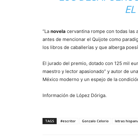
EL
“La
novela
cervantina rompe con todas las a
antes de mencionar el Quijote como paradigm
los libros de caballerías y que alberga poesía
El jurado del premio, dotado con 125 mil eur
maestro y lector apasionado” y autor de un
México moderno y un espejo de la condició
Información de López Dóriga.
TAGS
#escritor
Gonzalo Celorio
letras hispan