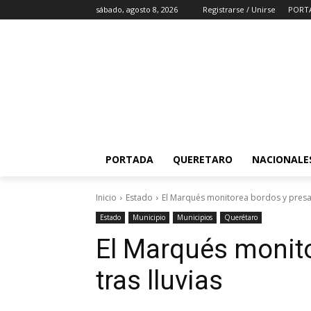
sábado, agosto 8, 2026
Registrarse / Unirse
PORT
PORTADA
QUERETARO
NACIONALE
Inicio
Estado
El Marqués monitorea bordos y presas
Estado
Municipio
Municipios
Querétaro
El Marqués monit
tras lluvias