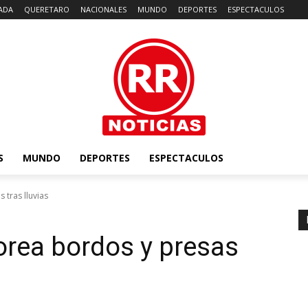
ADA
QUERETARO
NACIONALES
MUNDO
DEPORTES
ESPECTACULOS
S
MUNDO
DEPORTES
ESPECTACULOS
 tras lluvias
orea bordos y presas