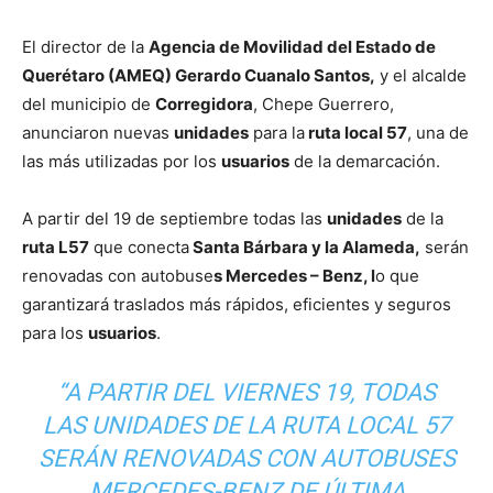
El director de la
Agencia de Movilidad del Estado de
Querétaro (AMEQ) Gerardo Cuanalo Santos,
y el alcalde
del municipio de
Corregidora
,
Chepe Guerrero,
anunciaron nuevas
unidades
para la
ruta local 57
, una de
las más utilizadas por los
usuarios
de la demarcación.
A partir del 19 de septiembre todas las
unidades
de la
ruta L57
que conecta
Santa Bárbara y la Alameda,
serán
renovadas con autobuse
s Mercedes – Benz, l
o que
garantizará traslados más rápidos, eficientes y seguros
para los
usuarios
.
“A PARTIR DEL VIERNES 19, TODAS
LAS UNIDADES DE LA RUTA LOCAL 57
SERÁN RENOVADAS CON AUTOBUSES
MERCEDES-BENZ DE ÚLTIMA