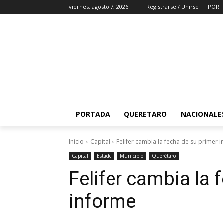
viernes, agosto 7, 2026
Registrarse / Unirse
PORT
PORTADA
QUERETARO
NACIONALE
Inicio
Capital
Felifer cambia la fecha de su primer 
Capital
Estado
Municipio
Querétaro
Felifer cambia la 
informe