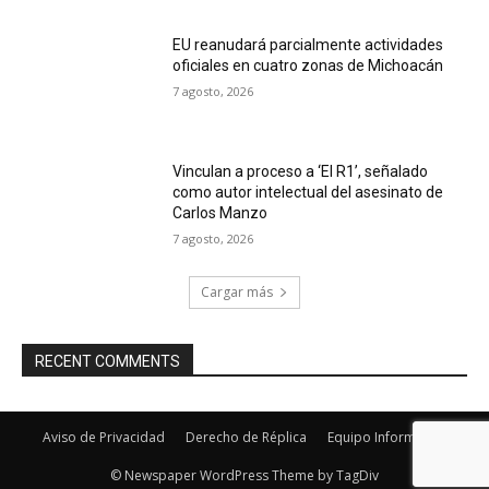
EU reanudará parcialmente actividades
oficiales en cuatro zonas de Michoacán
7 agosto, 2026
Vinculan a proceso a ‘El R1’, señalado
como autor intelectual del asesinato de
Carlos Manzo
7 agosto, 2026
Cargar más
RECENT COMMENTS
Aviso de Privacidad
Derecho de Réplica
Equipo Informativo
© Newspaper WordPress Theme by TagDiv