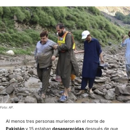
Foto: AP.
Al menos tres personas murieron en el norte de
Pakistán
y 15 estaban
desaparecidas
después de que