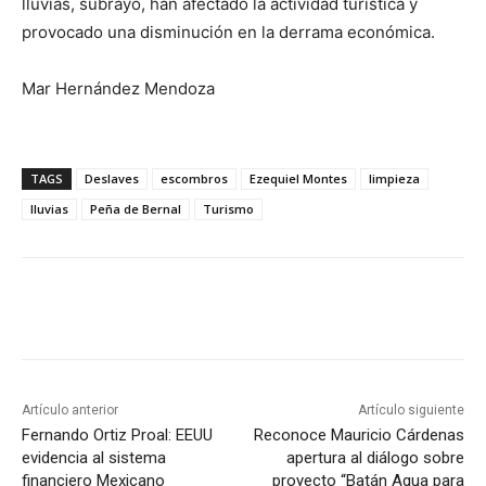
lluvias, subrayó, han afectado la actividad turística y
provocado una disminución en la derrama económica.
Mar Hernández Mendoza
TAGS
Deslaves
escombros
Ezequiel Montes
limpieza
lluvias
Peña de Bernal
Turismo
Artículo anterior
Artículo siguiente
Fernando Ortiz Proal: EEUU
Reconoce Mauricio Cárdenas
evidencia al sistema
apertura al diálogo sobre
financiero Mexicano
proyecto “Batán Agua para