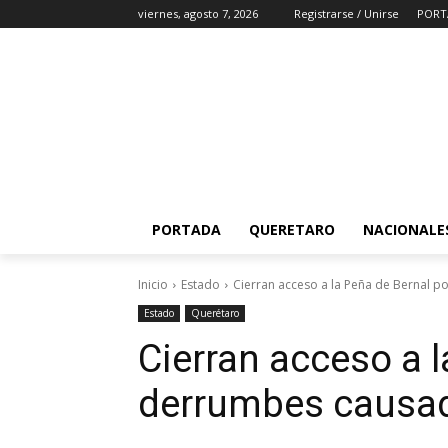
viernes, agosto 7, 2026
Registrarse / Unirse
PORT
PORTADA
QUERETARO
NACIONALE
Inicio
Estado
Cierran acceso a la Peña de Bernal p
Estado
Querétaro
Cierran acceso a l
derrumbes causado