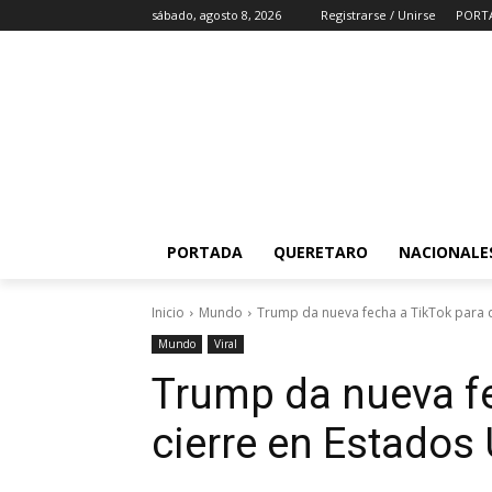
sábado, agosto 8, 2026
Registrarse / Unirse
PORT
PORTADA
QUERETARO
NACIONALE
Inicio
Mundo
Trump da nueva fecha a TikTok para 
Mundo
Viral
Trump da nueva fe
cierre en Estados