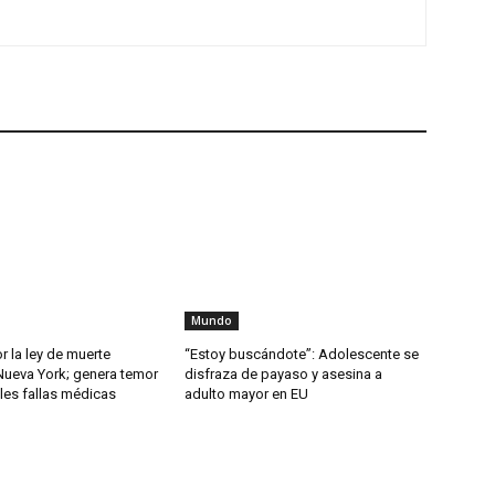
Mundo
or la ley de muerte
“Estoy buscándote”: Adolescente se
Nueva York; genera temor
disfraza de payaso y asesina a
les fallas médicas
adulto mayor en EU