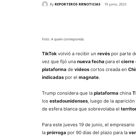
By
REPORTEROS RRNOTICIAS
19 junio, 2025
Cuota
Foto: A quien corresponda.
TikTok
volvió a recibir un
revés
por parte d
vez que fijó una
nueva fecha
para el
cierre
plataforma
de
videos
cortos creada en
Chi
indicadas
por el
magnate
.
Trump considera que la
plataforma
china
T
los
estadounidenses
, luego de la aparició
de esfera blanca que sobrevolaba el
territo
Para este jueves 19 de junio, el empresari
la
prórroga
por 90 días del plazo para la
ve