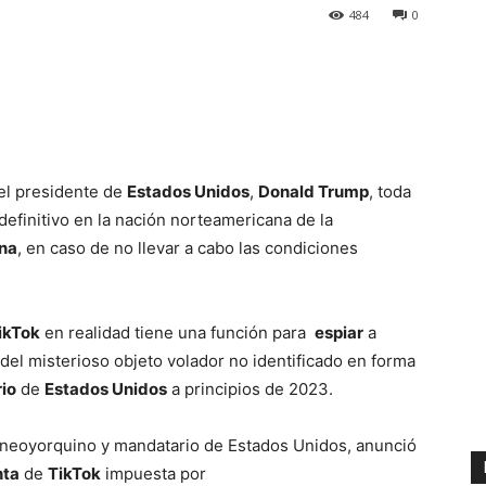
484
0
el presidente de
Estados Unidos
,
Donald Trump
, toda
definitivo en la nación norteamericana de la
na
, en caso de no llevar a cabo las condiciones
ikTok
en realidad tiene una función para
espiar
a
n del misterioso objeto volador no identificado en forma
rio
de
Estados Unidos
a principios de 2023.
o neoyorquino y mandatario de Estados Unidos, anunció
nta
de
TikTok
impuesta por