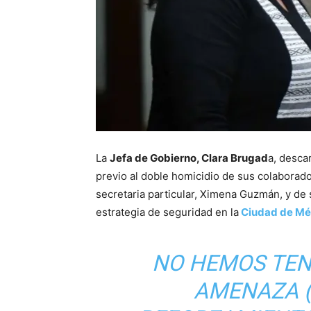
La
Jefa de Gobierno, Clara Brugad
a, desca
previo al doble homicidio de sus colaborad
secretaria particular, Ximena Guzmán, y de 
estrategia de seguridad en la
Ciudad de Mé
NO HEMOS TEN
AMENAZA (