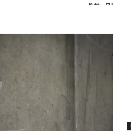
444
0