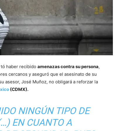
rtó haber recibido
amenazas contra su persona
,
ores cercanos y aseguró que el asesinato de su
su asesor, José Muñoz, no obligará a reforzar la
xico
(CDMX).
IDO NINGÚN TIPO DE
…) EN CUANTO A