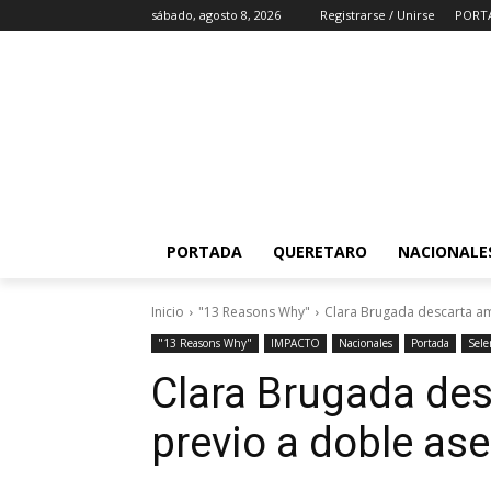
sábado, agosto 8, 2026
Registrarse / Unirse
PORT
PORTADA
QUERETARO
NACIONALE
Inicio
"13 Reasons Why"
Clara Brugada descarta am
"13 Reasons Why"
IMPACTO
Nacionales
Portada
Sel
Clara Brugada de
previo a doble as