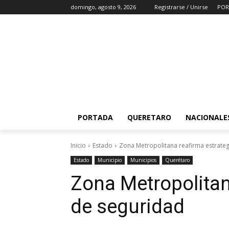
domingo, agosto 9, 2026
Registrarse / Unirse
POR
PORTADA
QUERETARO
NACIONALE
Inicio
Estado
Zona Metropolitana reafirma estrate
Estado
Municipio
Municipios
Querétaro
Zona Metropolitan
de seguridad