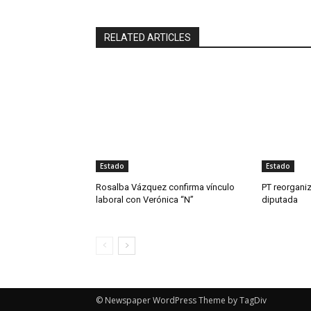
RELATED ARTICLES
Estado
Estado
Rosalba Vázquez confirma vínculo
PT reorganiz
laboral con Verónica “N”
diputada
© Newspaper WordPress Theme by TagDiv