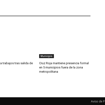
Municipio
a trabajos tras salida de
Cruz Roja mantiene presencia formal
en 5 municipios fuera de la zona
metropolitana
Aviso de P