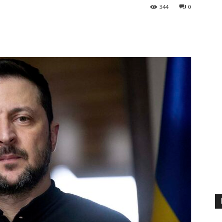
344
0