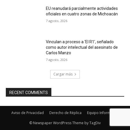
EU reanudará parcialmente actividades
oficiales en cuatro zonas de Michoacán
7 agosto, 2026
Vinculan a proceso a ‘El R1’, señalado
como autor intelectual del asesinato de
Carlos Manzo
7 agosto, 2026
Cargar más
RECENT COMMENTS
Aviso de Privacidad
Derecho de Réplica
Equipo Informativo
© Newspaper WordPress Theme by TagDiv