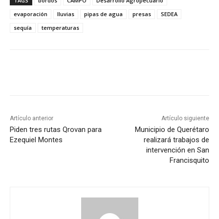
TAGS
bordos
CAMPO
Desarrollo Agropecuario
evaporación
lluvias
pipas de agua
presas
SEDEA
sequía
temperaturas
Artículo anterior
Artículo siguiente
Piden tres rutas Qrovan para
Municipio de Querétaro
Ezequiel Montes
realizará trabajos de
intervención en San
Francisquito