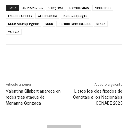
TAGS
#DINAMARCA
Congreso
Demócratas
Elecciones
Estados Unidos
Groenlandia
Inuit Ataqatigiit
Mute Bourup Egede
Nuuk
Partido Demokraatit
urnas
VOTOS
Artículo anterior
Artículo siguiente
Valentina Gilabert aparece en
Listos los clasificados de
redes tras ataque de
Canotaje a los Nacionales
Marianne Gonzaga
CONADE 2025