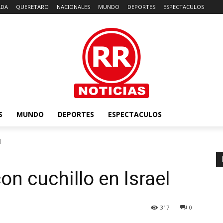
ADA
QUERETARO
NACIONALES
MUNDO
DEPORTES
ESPECTACULOS
S
MUNDO
DEPORTES
ESPECTACULOS
l
n cuchillo en Israel
317
0