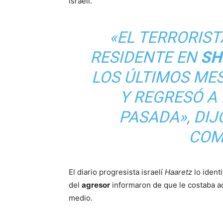
israelí.
«EL TERRORIST
RESIDENTE EN
SH
LOS ÚLTIMOS ME
Y REGRESÓ A
PASADA», DIJ
COM
El diario progresista israelí
Haaretz
lo ident
del
agresor
informaron de que le costaba ad
medio.