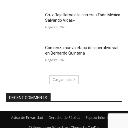
Cruz Roja llama a la carrera «Todo México
Salvando Vidas»
6 agosto, 2026
Comienza nueva etapa del operativo vial
en Bernardo Quintana
6 agosto, 2026
Cargar más
RECENT COMMENTS
Aviso de Privacidad
Derecho de Réplica
Equipo Informativo
© Newspaper WordPress Theme by TagDiv