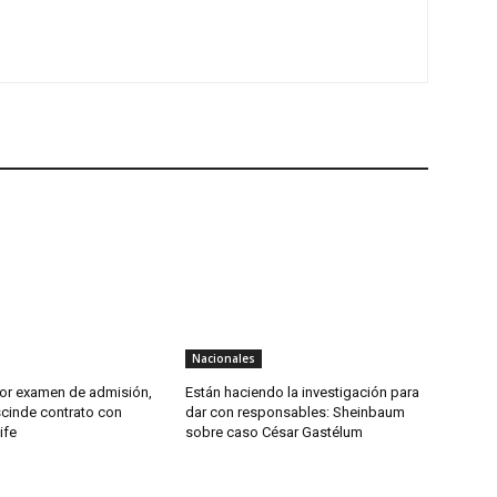
Nacionales
por examen de admisión,
Están haciendo la investigación para
cinde contrato con
dar con responsables: Sheinbaum
Life
sobre caso César Gastélum