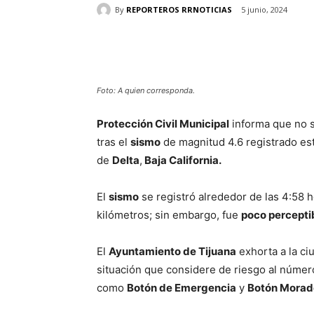
By
REPORTEROS RRNOTICIAS
5 junio, 2024
Cuota
Foto: A quien corresponda.
Protección Civil Municipal
informa que no s
tras el
sismo
de magnitud 4.6 registrado est
de
Delta
,
Baja California.
El
sismo
se registró alrededor de las 4:58 
kilómetros; sin embargo, fue
poco percepti
El
Ayuntamiento de Tijuana
exhorta a la ci
situación que considere de riesgo al númer
como
Botón de Emergencia
y
Botón Morad