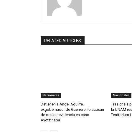
RELATED ARTICLES
Nacionales
Nacionales
Detienen a Ángel Aguirre,
Tras crisis 
exgobernador de Guerrero; lo acusan
la UNAM res
de ocultar evidencia en caso
Territorium 
Ayotzinapa