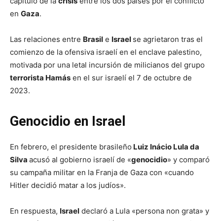
capítulo de la
crisis
entre los dos países por el conflicto
en
Gaza
.
Las relaciones entre
Brasil
e
Israel
se agrietaron tras el
comienzo de la ofensiva israelí en el enclave palestino,
motivada por una letal incursión de milicianos del grupo
terrorista Hamás
en el sur israelí el 7 de octubre de
2023.
Genocidio en Israel
En febrero, el presidente brasileño
Luiz Inácio Lula da
Silva
acusó al gobierno israelí de «
genocidio
» y comparó
su campaña militar en la Franja de Gaza con «cuando
Hitler decidió matar a los judíos».
En respuesta,
Israel
declaró a Lula «persona non grata» y