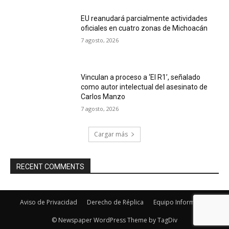
EU reanudará parcialmente actividades
oficiales en cuatro zonas de Michoacán
7 agosto, 2026
Vinculan a proceso a ‘El R1’, señalado
como autor intelectual del asesinato de
Carlos Manzo
7 agosto, 2026
Cargar más
RECENT COMMENTS
Aviso de Privacidad
Derecho de Réplica
Equipo Informativo
© Newspaper WordPress Theme by TagDiv