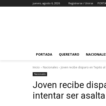
jueves, agosto 6, 2026
Registrarse / Unirse
PORT
PORTADA
QUERETARO
NACIONALE
Inicio
Nacionales
Joven recibe disparo en Tepito al 
Nacionales
Joven recibe dispa
intentar ser asalta