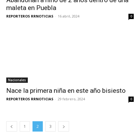
Abandonan a niño de 2 años dentro de una
maleta en Puebla
REPORTEROS RRNOTICIAS
-
16 abril, 2024
0
Nacionales
Nace la primera niña en este año bisiesto
REPORTEROS RRNOTICIAS
-
29 febrero, 2024
0
1
2
3