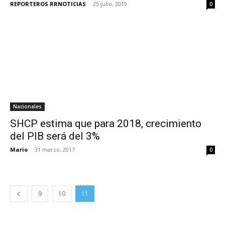
REPORTEROS RRNOTICIAS
-
25 julio, 2019
0
Nacionales
SHCP estima que para 2018, crecimiento
del PIB será del 3%
Mario
-
31 marzo, 2017
0
9
10
11