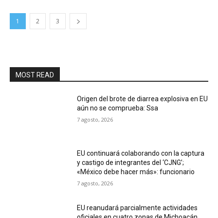
1
2
3
MOST READ
Origen del brote de diarrea explosiva en EU
aún no se comprueba: Ssa
7 agosto, 2026
EU continuará colaborando con la captura
y castigo de integrantes del ‘CJNG’;
«México debe hacer más»: funcionario
7 agosto, 2026
EU reanudará parcialmente actividades
oficiales en cuatro zonas de Michoacán